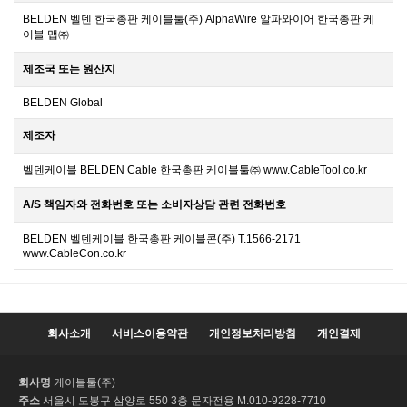
BELDEN 벨덴 한국총판 케이블툴(주) AlphaWire 알파와이어 한국총판 케
이블 맵㈜
제조국 또는 원산지
BELDEN Global
제조자
벨덴케이블 BELDEN Cable 한국총판 케이블툴㈜ www.CableTool.co.kr
A/S 책임자와 전화번호 또는 소비자상담 관련 전화번호
BELDEN 벨덴케이블 한국총판 케이블콘(주) T.1566-2171
www.CableCon.co.kr
회사소개
서비스이용약관
개인정보처리방침
개인결제
회사명
케이블툴(주)
주소
서울시 도봉구 삼양로 550 3층 문자전용 M.010-9228-7710