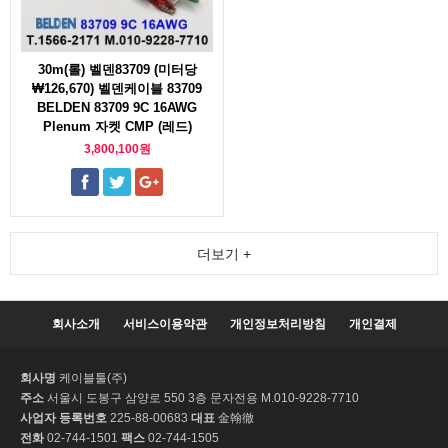
30m(롤) 벨덴83709 (미터당
₩126,670) 벨덴케이블 83709
BELDEN 83709 9C 16AWG
Plenum 자켓 CMP (레드)
3,800,100원
더보기 +
회사소개
서비스이용약관
개인정보처리방침
개인결제
회사명
케이블툴(주)
주소
서울시 도봉구 삼양로 550 3층 문자전용 M.010-9228-7710
사업자 등록번호
225-88-00683
대표
金翰徹
전화
02-744-1501
팩스
02-744-1505