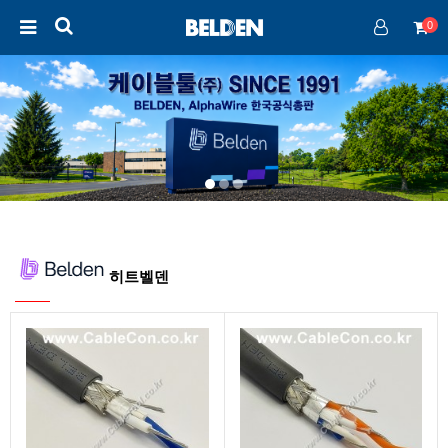
0
히트벨덴