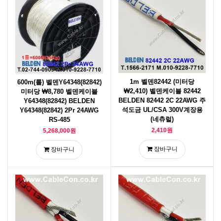
1m 벨덴82442 (미터당
600m(롤) 벨덴Y64348(82842)
₩2,410) 벨덴케이블 82442
미터당 ₩8,780 벨덴케이블
BELDEN 82442 2C 22AWG 주
Y64348(82842) BELDEN
석도금 UL/CSA 300V계장용
Y64348(82842) 2Pr 24AWG
(네츄럴)
RS-485
2,410원
5,268,000원
장바구니
장바구니