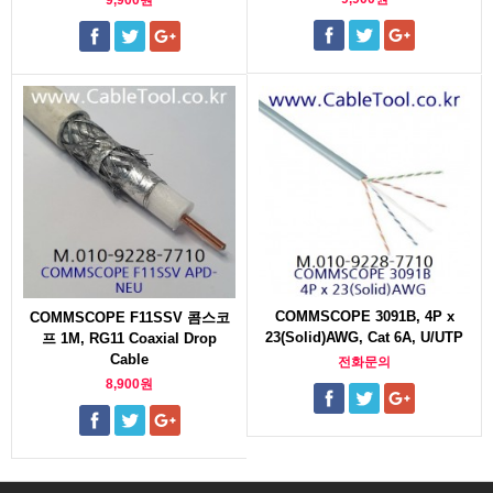
9,900원
COMMSCOPE 3091B, 4P x
COMMSCOPE F11SSV 콤스코
23(Solid)AWG, Cat 6A, U/UTP
프 1M, RG11 Coaxial Drop
Cable
전화문의
8,900원