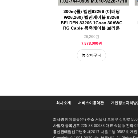
300m(롤) 벨덴83266 (미터당
₩26,260) 벨덴케이블 83266
BELDEN 83266 1Coax 30AWG
RG Cable 동축케이블 브라운
26,260원
7,878,000원
장바구니
맨끝
회사소개
서비스이용약관
개인정보처리방
회사명
케이블툴(주)
주소
서울시 도봉구 삼양로 550 3
사업자 등록번호
225-88-00683
대표
金翰徹
전화
02
통신판매업신고번호
제2017-서울도봉-0582호
개인