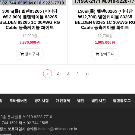
300m(롤) 벨덴83265 (미터당
150m(롤) 벨덴83265 (미터당
₩12,900) 벨덴케이블 83265
₩12,700) 벨덴케이블 83265
BELDEN 83265 1C 30AWG RG
BELDEN 83265 1C 30AWG R
Cable 동축케이블 화이트
Cable 동축케이블 화이트
12,900원
12,700원
3,870,000원
1,905,000원
장바구니
장바구니
2
3
4
1
침
모바일버전
공지사항
개인결제
벨덴
벨덴사진
벨덴블로그
층 문자전용 M.010-9228-7710
-744-1501
팩스
02-744-1505
정보 보호책임자
金翰徹 belden@cabletool.co.kr