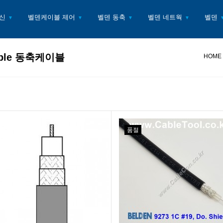
신
벨덴케이블 제어
벨덴 동축
벨덴 네트웍
벨덴
▼
▼
▼
▼
ble 동축케이블
HOME
품절