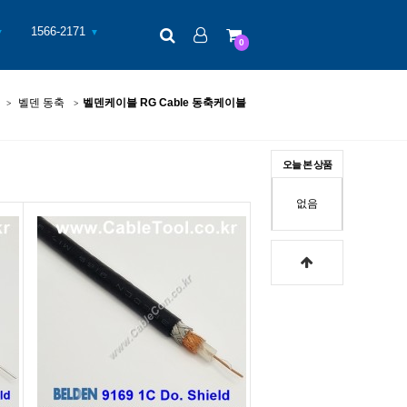
검색
로그인
장바구니
1566-2171
▼
▼
0
벨덴 동축
벨덴케이블 RG Cable 동축케이블
오늘 본 상품
없음