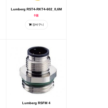
M
Lumberg RST4-RKT4-602_0,6M
0원
장바구니
Lumberg RSFM 4