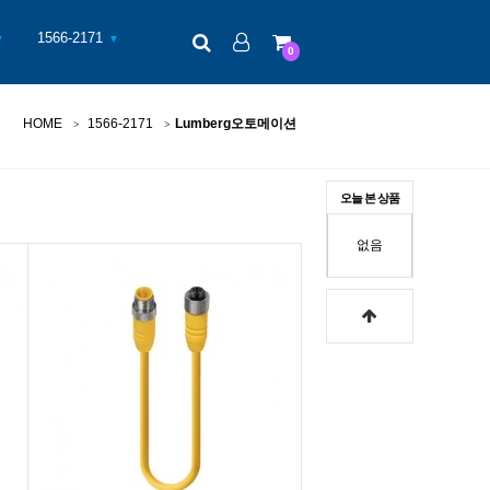
검색
로그인
장바구니
1566-2171
▼
▼
0
HOME
1566-2171
Lumberg오토메이션
오늘 본 상품
없음