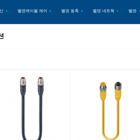
신
벨덴케이블 제어
벨덴 동축
벨덴 네트웍
벨덴
▼
▼
▼
▼
션