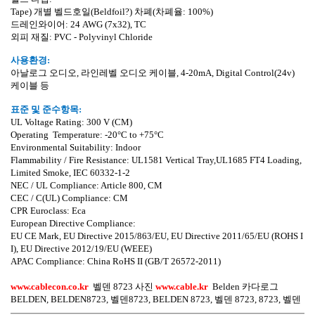
Tape)
개별 벨드호일
(Beldfoil?)
차폐
(
차폐율
: 100%)
드레인와이어
:
24 AWG (7x32), TC
외피 재질
: PVC - Polyvinyl Chloride
사용환경
:
아날로그 오디오
,
라인레벨 오디오 케이블
, 4-20mA, Digital Control(24v)
케이블 등
표준 및 준수항목
:
UL Voltage Rating:
300 V (CM)
Operating
Temperature:
-20
°
C to +75
°
C
Environmental Suitability: Indoor
Flammability / Fire Resistance: UL1581 Vertical Tray,UL1685 FT4 Loading,
Limited Smoke, IEC 60332-1-2
NEC / UL Compliance: Article 800, CM
CEC / C(UL) Compliance: CM
CPR Euroclass: Eca
European Directive Compliance:
EU CE Mark, EU Directive 2015/863/EU, EU Directive 2011/65/EU (ROHS I
I), EU Directive 2012/19/EU (WEEE)
APAC Compliance: China RoHS II (GB/T 26572-2011)
www.cablecon.co.kr
벨덴
8723
사진
www.cable.kr
Belden
카다로그
BELDEN, BELDEN8723,
벨덴
8723, BELDEN 8723,
벨덴
8723, 8723,
벨덴