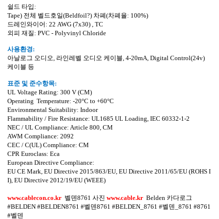
쉴드 타입
:
Tape)
전체 벨드호일
(Beldfoil?)
차폐
(
차폐율
: 100%)
드레인와이어
:
22 AWG (7x30) , TC
외피 재질
: PVC - Polyvinyl Chloride
사용환경
:
아날로그 오디오
,
라인레벨 오디오 케이블
, 4-20mA, Digital Control(24v)
케이블 등
표준 및 준수항목
:
UL Voltage Rating:
300 V (CM)
Operating
Temperature:
-20
°
C to +60
°
C
Environmental Suitability: Indoor
Flammability / Fire Resistance: UL1685 UL Loading, IEC 60332-1-2
NEC / UL Compliance: Article 800, CM
AWM Compliance: 2092
CEC / C(UL) Compliance: CM
CPR Euroclass: Eca
European Directive Compliance:
EU CE Mark, EU Directive 2015/863/EU, EU Directive 2011/65/EU (ROHS I
I), EU Directive 2012/19/EU (WEEE)
www.cablecon.co.kr
벨덴
8761
사진
www.cable.kr
Belden
카다로그
#BELDEN #BELDEN8761 #
벨덴
8761 #BELDEN_8761 #
벨덴
_8761 #8761
#
벨덴