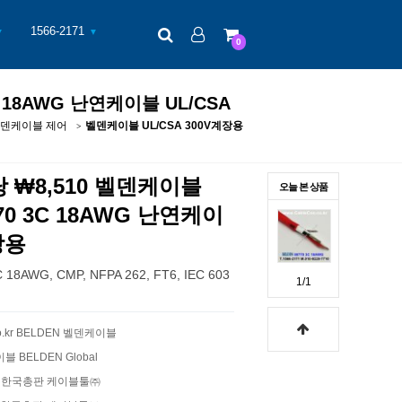
검색
로그인
장바구니
1566-2171
▼
▼
0
C 18AWG 난연케이블 UL/CSA
덴케이블 제어
벨덴케이블 UL/CSA 300V계장용
당 ₩8,510 벨덴케이블
오늘 본 상품
770 3C 18AWG 난연케이
장용
8AWG, CMP, NFPA 262, FT6, IEC 603
1/1
.co.kr BELDEN 벨덴케이블
이블 BELDEN Global
블 한국총판 케이블툴㈜