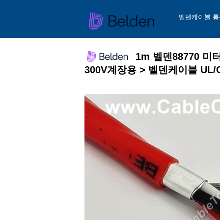
벨덴케이블 통
1m 벨덴88770 미터
300V계장용 > 벨덴케이블 UL/