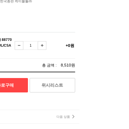
 벨덴한국총판 케이블툴㈜
 88770
+0원
UL/CSA
8,510원
총 금액 :
바로구매
위시리스트
다음 상품