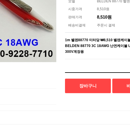
모델
BELDEN 88770
시중가격
8,510원
8,510원
판매가격
배송비결제
주문시 결제
1m 벨덴88770 미터당 ₩8,510 벨덴케이블
BELDEN 88770 3C 18AWG 난연케이블 
300V계장용
장바구니