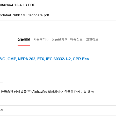
df/usa/4.12-4.13.PDF
echdata/EN/88770_techdata.pdf
상품정보
사용후기
0
상품문의
0
배송정보
교환정보
 CMP, NFPA 262, FT6, IEC 60332-1-2, CPR Eca
참고
참고
덴 한국총판 케이블툴(주) AlphaWire 알파와이어 한국총판 케이블 맵㈜
al