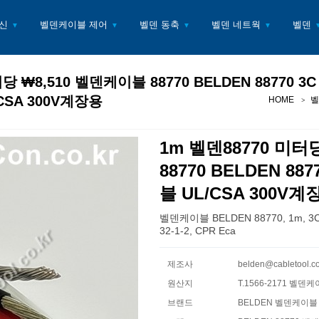
신
벨덴케이블 제어
벨덴 동축
벨덴 네트웍
벨덴
▼
▼
▼
▼
당 ₩8,510 벨덴케이블 88770 BELDEN 88770 3
CSA 300V계장용
HOME
벨
1m 벨덴88770 미터
88770 BELDEN 88
블 UL/CSA 300V계
벨덴케이블 BELDEN 88770, 1m, 3C 1
32-1-2, CPR Eca
제조사
belden@cabletool
원산지
T.1566-2171 벨덴케
브랜드
BELDEN 벨덴케이