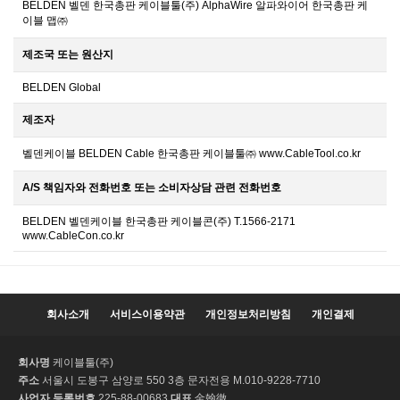
BELDEN 벨덴 한국총판 케이블툴(주) AlphaWire 알파와이어 한국총판 케
이블 맵㈜
제조국 또는 원산지
BELDEN Global
제조자
벨덴케이블 BELDEN Cable 한국총판 케이블툴㈜ www.CableTool.co.kr
A/S 책임자와 전화번호 또는 소비자상담 관련 전화번호
BELDEN 벨덴케이블 한국총판 케이블콘(주) T.1566-2171
www.CableCon.co.kr
회사소개
서비스이용약관
개인정보처리방침
개인결제
회사명
케이블툴(주)
주소
서울시 도봉구 삼양로 550 3층 문자전용 M.010-9228-7710
사업자 등록번호
225-88-00683
대표
金翰徹