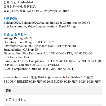
쉴드 타입
: Unshielded
드레인와이어
:
해당없음
외피
(Outer Jacket)
재질
: PVC - Polyvinyl Chloride
사용환경
:
Belden
9620
,
Belden
9620
, Analog Signals & Control (up to 600V);
Line Level Audio; Voice Communications; Panel Wiring
표준 및 준수항목
:
Voltage Rating:
600 V
Operating Temp Range:: -20
°
C to +80
°
C
Environmental Suitability: Indoor (Not Riser or Plenum)
Sustainability: CA Prop 65
Flammability / Fire Resistance: UL 1581 (VW-1), FT1, IEC 60332-1-2
CPR Euroclass: Eca
European Directive Compliance: EU CE Mark, EU Directive 2011/65/EU (R
OHS II), EU Directive 2012/19/EU (WEEE)
APAC Compliance: China RoHS II (GB/T 26572-2011)
www.cablecon.co.kr
벨덴
9620
사진
www.cable.kr
Belden
카다로그
BELDEN, BELDEN9620,
벨덴
9620, BELDEN 9620,
벨덴
9620, 9620,
벨덴
품명
상품페이지 참고