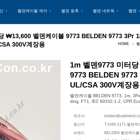
신
벨덴케이블 제어
벨덴 동축
벨덴 네트웍
벨덴
▼
▼
▼
▼
 ₩13,600 벨덴케이블 9773 BELDEN 9773 3Pr
CSA 300V계장용
HOME
벨
1m 벨덴9773 미터당
9773 BELDEN 97
UL/CSA 300V계장용
벨덴케이블 BELDEN 9773, 1m, 3Pair
ding, FT1, IEC 60332-1-2, CPR Ec
제조사
belden@cabletool
원산지
T.1566-2171 벨덴케
브랜드
BELDEN 벨덴케이