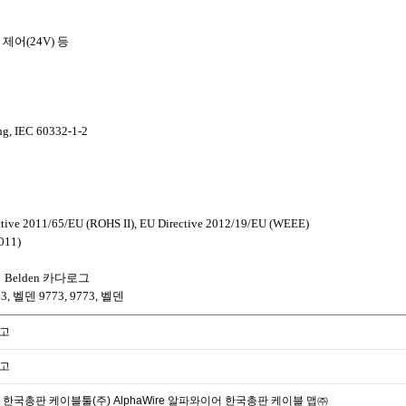
 제어
(24V)
등
ng, IEC 60332-1-2
tive 2011/65/EU (ROHS II), EU Directive 2012/19/EU (WEEE)
011)
Belden
카다로그
73,
벨덴
9773, 9773,
벨덴
참고
참고
덴 한국총판 케이블툴(주) AlphaWire 알파와이어 한국총판 케이블 맵㈜