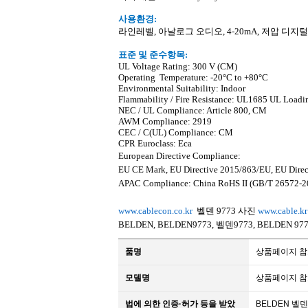
사용환경
:
라인레벨
,
아날로그 오디오
, 4-20mA,
저압 디지털
표준 및 준수항목
:
UL Voltage Rating:
300 V (CM)
Operating
Temperature:
-20
°
C to +80
°
C
Environmental Suitability: Indoor
Flammability / Fire Resistance: UL1685 UL Loadi
NEC / UL Compliance: Article 800, CM
AWM Compliance: 2919
CEC / C(UL) Compliance: CM
CPR Euroclass: Eca
European Directive Compliance:
EU CE Mark, EU Directive 2015/863/EU, EU Direc
APAC Compliance: China RoHS II (GB/T 26572-2
www.cablecon.co.kr
벨덴
9773
사진
www.cable.kr
BELDEN, BELDEN9773,
벨덴
9773, BELDEN 97
품명
상품페이지 
모델명
상품페이지 
법에 의한 인증·허가 등을 받았
BELDEN 벨