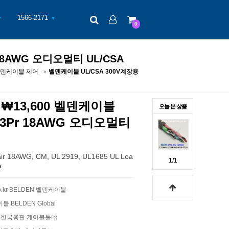
검색
로그인
장바구니
1566-2171
▼
▼
0
 18AWG 오디오멀티 UL/CSA
덴케이블 제어
벨덴케이블 UL/CSA 300V계장용
 ₩13,600 벨덴케이블
오늘 본 상품
73 3Pr 18AWG 오디오멀티
 18AWG, CM, UL 2919, UL1685 UL Loa
1/1
a
.co.kr BELDEN 벨덴케이블
이블 BELDEN Global
블 한국총판 케이블툴㈜