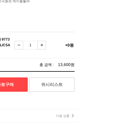
벨덴한국총판 케이블툴㈜
 9773
+0원
L/CSA
13,600원
총 금액 :
바로구매
위시리스트
다음 상품