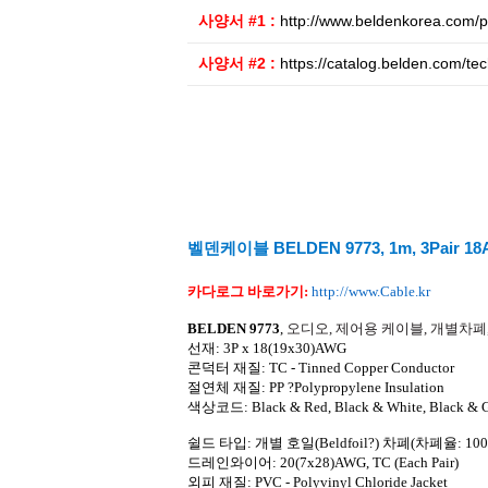
사양서 #1 :
http://www.beldenkorea.com/p
사양서 #2 :
https://catalog.belden.com/t
벨덴케이블 BELDEN 9773, 1m, 3Pair 18AWG
카다로그 바로가기
:
http://www.Cable.kr
BELDEN 9773
,
오디오
,
제어용 케이블
,
개별차폐
선재
: 3P x 18(19x30)AWG
콘덕터 재질
: TC - Tinned Copper Conductor
절연체 재질
:
PP ?Polypropylene
Insulation
색상코드
:
Black & Red, Black & White, Black & 
쉴드 타입
:
개별 호일
(Beldfoil?)
차폐
(
차폐율
: 10
드레인와이어
: 20(7x28)AWG, TC (Each Pair)
외피 재질
: PVC - Polyvinyl Chloride Jacket