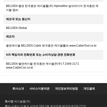
BELDEN 벨덴 한국총판 케이블툴(주) AlphaWire 알파와이어 한국총판 케
이블 맵㈜
제조국 또는 원산지
BELDEN Global
제조자
벨덴케이블 BELDEN Cable 한국총판 케이블툴㈜ www.CableTool.co.kr
A/S 책임자와 전화번호 또는 소비자상담 관련 전화번호
BELDEN 벨덴케이블 한국총판 케이블콘(주) T.1566-2171
www.CableCon.co.kr
회사소개
서비스이용약관
개인정보처리방침
개인결제
회사명
케이블툴(주)
주소
서울시 도봉구 삼양로 550 3층 문자전용 M.010-9228-7710